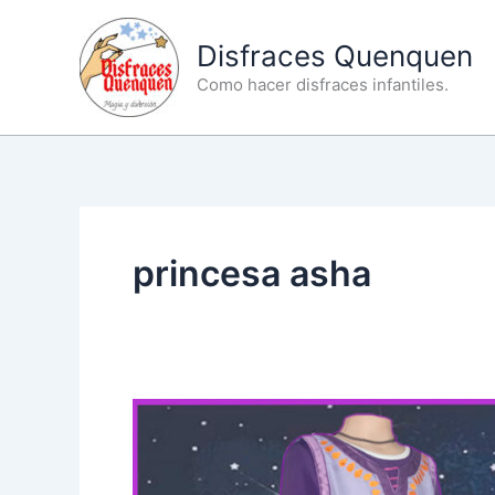
Ir
al
Disfraces Quenquen
contenido
Como hacer disfraces infantiles.
princesa asha