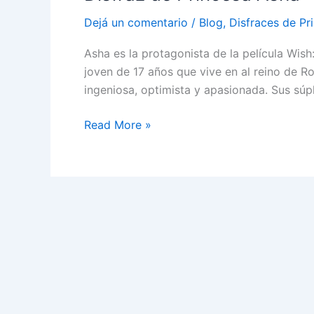
Dejá un comentario
/
Blog
,
Disfraces de Pr
Asha es la protagonista de la película Wish
joven de 17 años que vive en al reino de R
ingeniosa, optimista y apasionada. Sus súp
Disfraz
Read More »
de
Princesa
Asha