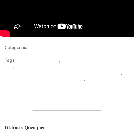
Categories:
Disfraces de Animales
Tags:
como hacer disfraces
,
como hacer disfraz de gata para
niña
,
como hacer disfraz fácil
,
como hacer disfraz paso a paso
,
disfraz de gata
,
disfraz de gata para niña
,
disfraz de gatita
,
disfraz de gatita para niña
,
traje de gata
,
traje de gatita para
niña
Leave a Comment
Disfraces Quenquen
Back to top