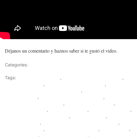
Déjanos un comentario y haznos saber si te gustó el video.
Categories:
Disfraces de Princesas
Tags:
como hacer disfraces
,
como hacer disfraces baratos
,
como hacer disfraz
,
como hacer disfraz de jazmin
,
como hacer
disfraz de jazmin de aladino para niña
,
como hacer disfraz de
jazmín para niño
,
como hacer disfraz de princesa
,
como hacer
disfraz de princesa para niña
,
como hacer disfraz fácil
,
como
hacer traje de jazmín
,
disfraces para niña
,
disfraces para niños
,
disfraz aladinn princesas disney
,
disfraz de jazmín
,
disfraz de
jazmín de aladino
,
disfraz de jazmín de aladino para niño
,
disfraz de princesa
,
disfraz de princesa jazmín
,
disfraz disney
,
disfraz para niña
,
disfraz princesa disney
,
jasmine disfraz