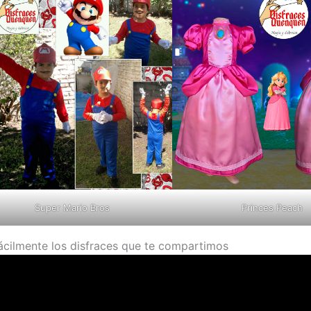
Super Mario Bros
Princes Peach
fácilmente los disfraces que te compartimos