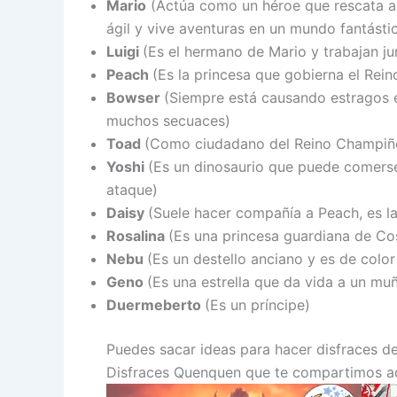
Mario
(Actúa como un héroe que rescata a l
ágil y vive aventuras en un mundo fantásti
Luigi
(Es el hermano de Mario y trabajan ju
Peach
(Es la princesa que gobierna el Rei
Bowser
(Siempre está causando estragos 
muchos secuaces)
Toad
(Como ciudadano del Reino Champiñón,
Yoshi
(Es un dinosaurio que puede comerse
ataque)
Daisy
(Suele hacer compañía a Peach, es la
Rosalina
(Es una princesa guardiana de Co
Nebu
(Es un destello anciano y es de colo
Geno
(Es una estrella que da vida a un mu
Duermeberto
(Es un príncipe)
Puedes sacar ideas para hacer disfraces d
Disfraces Quenquen que te compartimos a