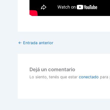
←
Entrada anterior
Dejá un comentario
Lo siento, tenés que estar
conectado
para 