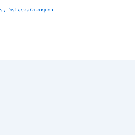
as
/
Disfraces Quenquen