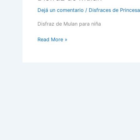
Dejá un comentario
/
Disfraces de Princes
Disfraz de Mulan para niña
Disfraz
Read More »
de
Mulan