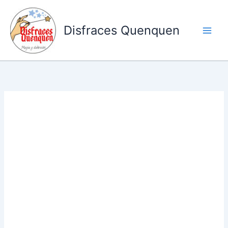
Ir
al
Disfraces Quenquen
contenido