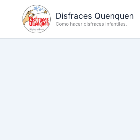
Ir
al
Disfraces Quenquen
contenido
Como hacer disfraces infantiles.