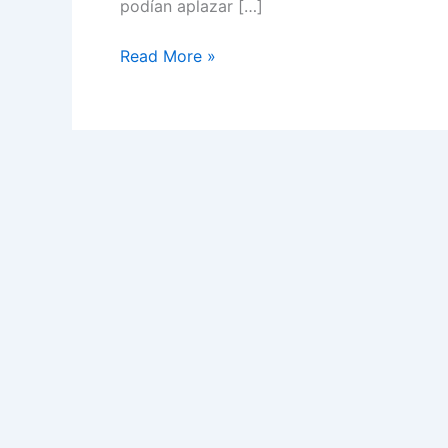
podían aplazar […]
Disfraces
Read More »
para
Navidad