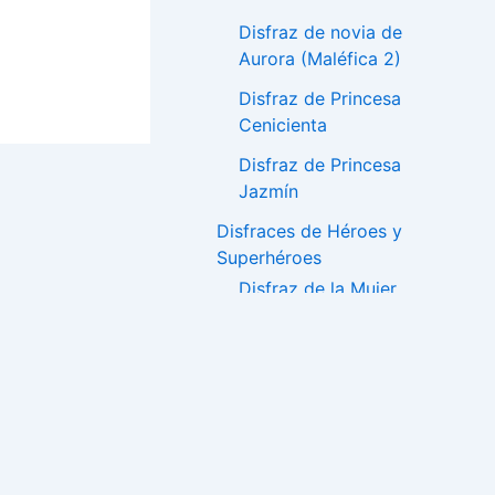
Disfraz de novia de
Aurora (Maléfica 2)
Disfraz de Princesa
Cenicienta
Disfraz de Princesa
Jazmín
Disfraces de Héroes y
Superhéroes
Disfraz de la Mujer
Maravilla
Disfraz de Batman y
Batichica
Disfraces de PJ
Masks – Héroes en
Pijama