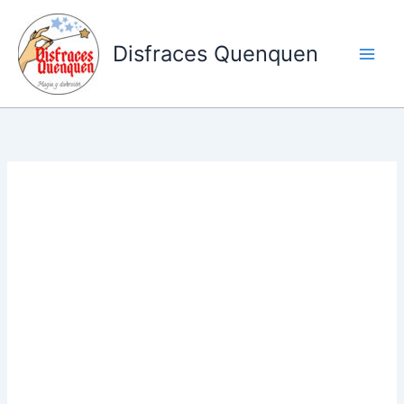
Ir
al
Disfraces Quenquen
contenido