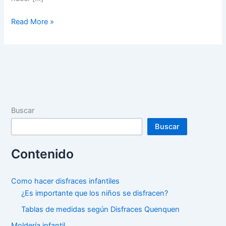
Como
Read More »
hacer
Tutu
y
Falda
de
tul
para
Buscar
niñas
Buscar
Contenido
Como hacer disfraces infantiles
¿Es importante que los niños se disfracen?
Tablas de medidas según Disfraces Quenquen
Moldería infantil