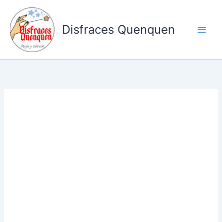
Ir
al
Disfraces Quenquen
contenido