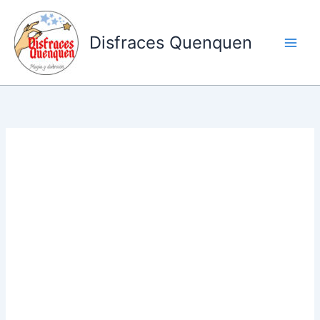
Ir
al
Disfraces Quenquen
contenido