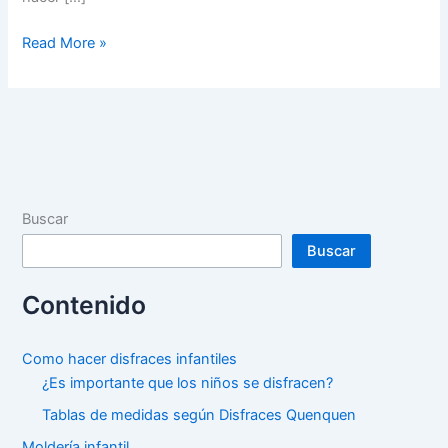
Como
Read More »
hacer
Tutu
y
Falda
de
tul
para
Buscar
niñas
Buscar
Contenido
Como hacer disfraces infantiles
¿Es importante que los niños se disfracen?
Tablas de medidas según Disfraces Quenquen
Moldería infantil