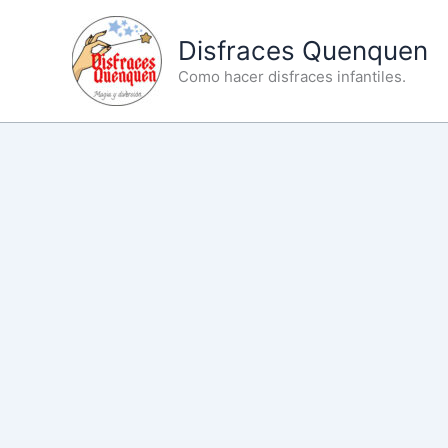
Ir
al
Disfraces Quenquen
contenido
Como hacer disfraces infantiles.