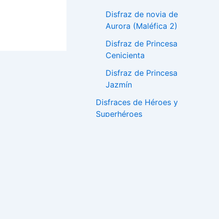
Disfraz de novia de
Aurora (Maléfica 2)
Disfraz de Princesa
Cenicienta
Disfraz de Princesa
Jazmín
Disfraces de Héroes y
Superhéroes
Disfraz de la Mujer
Maravilla
Disfraz de Batman y
Batichica
Disfraces de PJ
Masks – Héroes en
Pijama