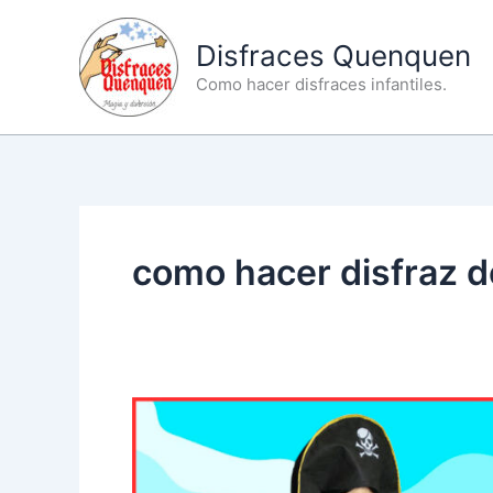
Ir
al
Disfraces Quenquen
contenido
Como hacer disfraces infantiles.
como hacer disfraz d