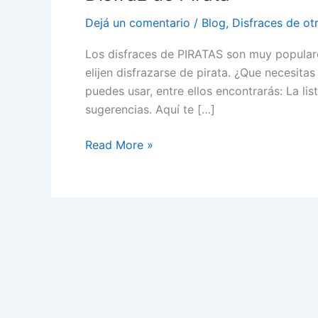
Dejá un comentario
/
Blog
,
Disfraces de ot
Los disfraces de PIRATAS son muy populare
elijen disfrazarse de pirata. ¿Que necesita
puedes usar, entre ellos encontrarás: La l
sugerencias. Aquí te […]
Disfraz
Read More »
de
Pirata