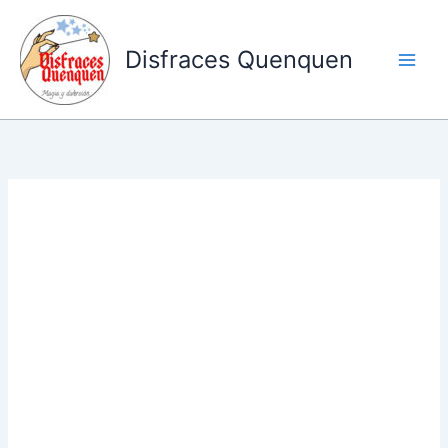
Ir
al
Disfraces Quenquen
contenido