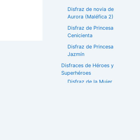
Disfraz de novia de
Aurora (Maléfica 2)
Disfraz de Princesa
Cenicienta
Disfraz de Princesa
Jazmín
Disfraces de Héroes y
Superhéroes
Disfraz de la Mujer
Maravilla
Disfraz de Batman y
Batichica
Disfraces de PJ
Masks – Héroes en
Pijama