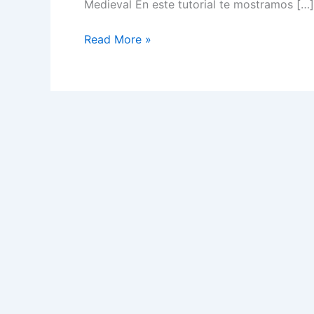
Medieval En este tutorial te mostramos […]
Como
Read More »
hacer
diferentes
CAPAS