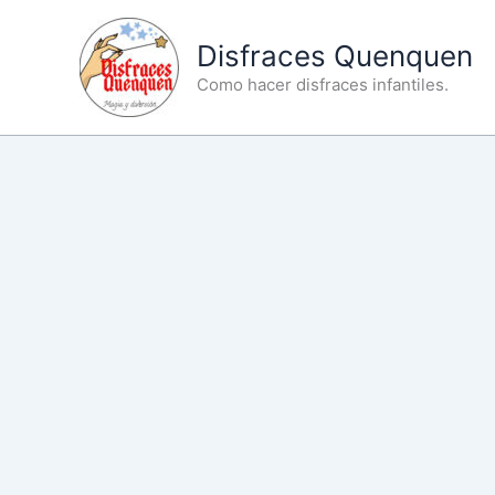
Ir
al
Disfraces Quenquen
contenido
Como hacer disfraces infantiles.